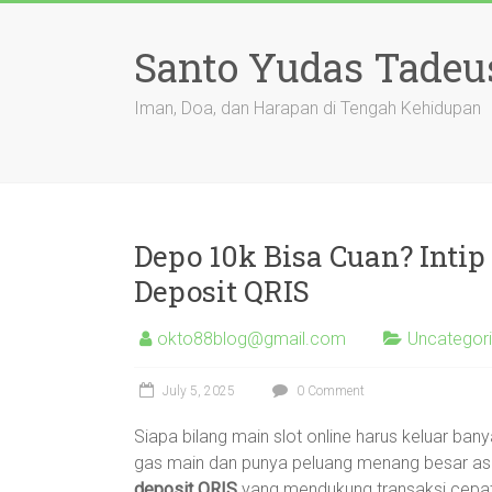
Skip
to
Santo Yudas Tadeu
content
Iman, Doa, dan Harapan di Tengah Kehidupan
Depo 10k Bisa Cuan? Intip 
Deposit QRIS
okto88blog@gmail.com
Uncategor
July 5, 2025
0 Comment
Siapa bilang main slot online harus keluar b
gas main dan punya peluang menang besar asal
deposit QRIS
yang mendukung transaksi cepa