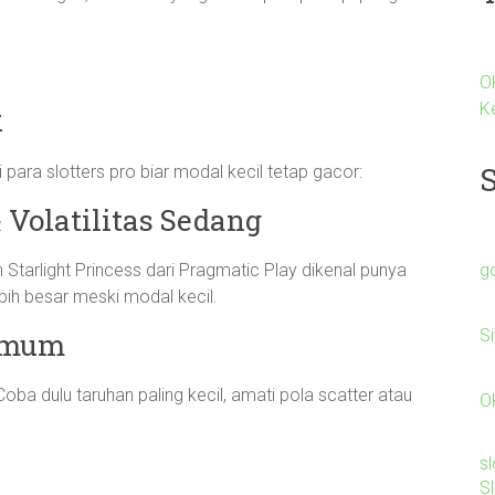
O
K
k
ai para slotters pro biar modal kecil tetap gacor:
 Volatilitas Sedang
g
tarlight Princess dari Pragmatic Play dikenal punya
bih besar meski modal kecil.
S
imum
ba dulu taruhan paling kecil, amati pola scatter atau
O
s
S