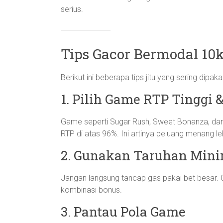
serius.
Tips Gacor Bermodal 10
Berikut ini beberapa tips jitu yang sering dipak
1. Pilih Game RTP Tinggi &
Game seperti Sugar Rush, Sweet Bonanza, dan S
RTP di atas 96%. Ini artinya peluang menang le
2. Gunakan Taruhan Min
Jangan langsung tancap gas pakai bet besar. Co
kombinasi bonus.
3. Pantau Pola Game