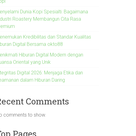
opi
enyelami Dunia Kopi Spesialti: Bagaimana
ndustri Roastery Membangun Cita Rasa
remium
enemukan Kredibilitas dan Standar Kualitas
iburan Digital Bersama okto88
enikmati Hiburan Digital Modern dengan
uansa Oriental yang Unik
tegritas Digital 2026: Menjaga Etika dan
eamanan dalam Hiburan Daring
Recent Comments
o comments to show.
Top Pages