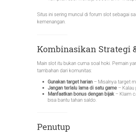
Situs ini sering muncul di forum slot sebagai s
kemenangan.
Kombinasikan Strategi &
Main slot itu bukan cuma soal hoki. Pemain yan
tambahan dari komunitas:
Gunakan target harian
– Misalnya target m
Jangan terlalu lama di satu game
– Kalau 
Manfaatkan bonus dengan bijak
– Klaim c
bisa bantu tahan saldo.
Penutup