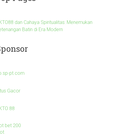
KTO88 dan Cahaya Spiritualitas: Menemukan
etenangan Batin di Era Modern
Sponsor
o.sp-pt.com
itus Gacor
KTO 88
lot bet 200
lot