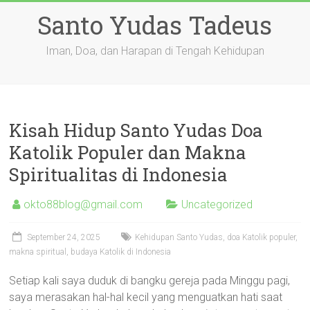
Skip
Santo Yudas Tadeus
to
content
Iman, Doa, dan Harapan di Tengah Kehidupan
Kisah Hidup Santo Yudas Doa
Katolik Populer dan Makna
Spiritualitas di Indonesia
okto88blog@gmail.com
Uncategorized
September 24, 2025
Kehidupan Santo Yudas, doa Katolik populer,
makna spiritual, budaya Katolik di Indonesia
Setiap kali saya duduk di bangku gereja pada Minggu pagi,
saya merasakan hal-hal kecil yang menguatkan hati saat