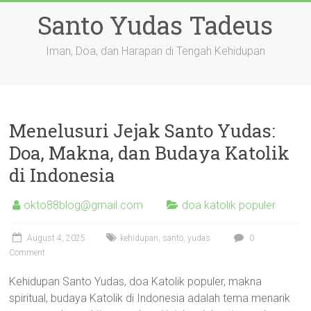
Skip
Santo Yudas Tadeus
to
content
Iman, Doa, dan Harapan di Tengah Kehidupan
Menelusuri Jejak Santo Yudas:
Doa, Makna, dan Budaya Katolik
di Indonesia
okto88blog@gmail.com
doa katolik populer
August 4, 2025
kehidupan
,
santo
,
yudas
0
Comment
Kehidupan Santo Yudas, doa Katolik populer, makna
spiritual, budaya Katolik di Indonesia adalah tema menarik