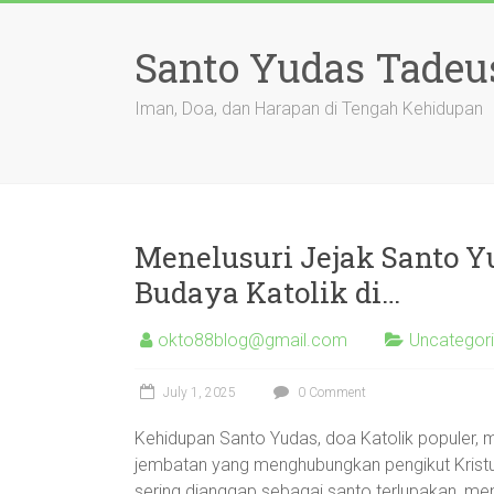
Skip
to
Santo Yudas Tadeu
content
Iman, Doa, dan Harapan di Tengah Kehidupan
Menelusuri Jejak Santo Yu
Budaya Katolik di…
okto88blog@gmail.com
Uncategor
July 1, 2025
0 Comment
Kehidupan Santo Yudas, doa Katolik populer, ma
jembatan yang menghubungkan pengikut Kristu
sering dianggap sebagai santo terlupakan, me