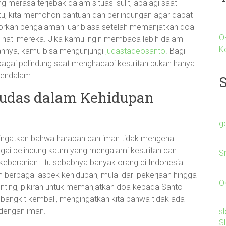
g merasa terjebak dalam situasi sulit, apalagi saat
u, kita memohon bantuan dan perlindungan agar dapat
orkan pengalaman luar biasa setelah memanjatkan doa
O
hati mereka. Jika kamu ingin membaca lebih dalam
K
nnya, kamu bisa mengunjungi
judastadeosanto
. Bagi
gai pelindung saat menghadapi kesulitan bukan hanya
 mendalam.
Yudas dalam Kehidupan
g
 diingatkan bahwa harapan dan iman tidak mengenal
bagai pelindung kaum yang mengalami kesulitan dan
S
keberanian. Itu sebabnya banyak orang di Indonesia
berbagai aspek kehidupan, mulai dari pekerjaan hingga
O
genting, pikiran untuk memanjatkan doa kepada Santo
bangkit kembali, mengingatkan kita bahwa tidak ada
 dengan iman.
s
S