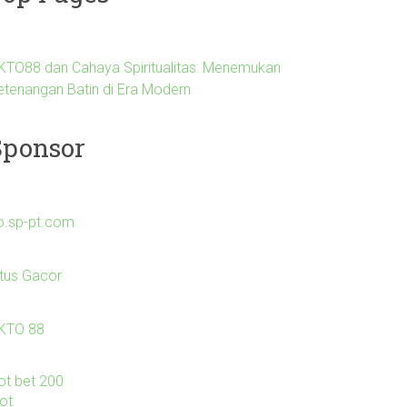
KTO88 dan Cahaya Spiritualitas: Menemukan
etenangan Batin di Era Modern
Sponsor
o.sp-pt.com
itus Gacor
KTO 88
lot bet 200
lot