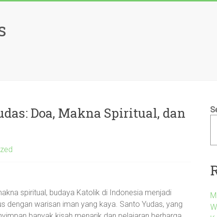
s
das: Doa, Makna Spiritual, dan
S
ized
kna spiritual, budaya Katolik di Indonesia menjadi
M
s dengan warisan iman yang kaya. Santo Yudas, yang
W
nyimpan banyak kisah menarik dan pelajaran berharga