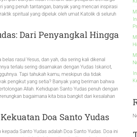
K
ari yang penuh tantangan, banyak yang mencari inspirasi
M
tik spiritual yang dipeluk oleh umat Katolik di seluruh
I
P
Yudas: Dari Penyangkal Hingga
M
H
M
elas rasul Yesus, dan yah, dia sering kali dikenal
N
nya terlalu sering disamakan dengan Yudas Iskariot,
In
gguhnya. Tapi tahukah kamu, meskipun dia tidak
K
nyak pengikut yang setia? Banyak yang beriman bahwa
rtolongan Allah. Kehidupan Santo Yudas penuh dengan
enungkan bagaimana kita bisa bangkit dari kesalahan
n Kekuatan Doa Santo Yudas
N
an kepada Santo Yudas adalah Doa Santo Yudas. Doa ini