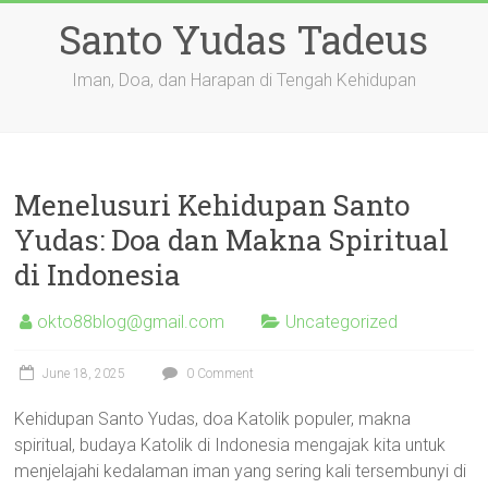
Skip
Santo Yudas Tadeus
to
content
Iman, Doa, dan Harapan di Tengah Kehidupan
Menelusuri Kehidupan Santo
Yudas: Doa dan Makna Spiritual
di Indonesia
okto88blog@gmail.com
Uncategorized
June 18, 2025
0 Comment
Kehidupan Santo Yudas, doa Katolik populer, makna
spiritual, budaya Katolik di Indonesia mengajak kita untuk
menjelajahi kedalaman iman yang sering kali tersembunyi di