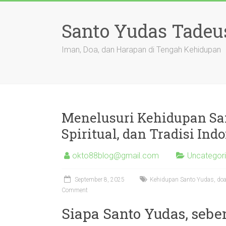
Skip
to
Santo Yudas Tadeu
content
Iman, Doa, dan Harapan di Tengah Kehidupan
Menelusuri Kehidupan Sa
Spiritual, dan Tradisi Ind
okto88blog@gmail.com
Uncategor
September 8, 2025
Kehidupan Santo Yudas, doa K
Comment
Siapa Santo Yudas, seb