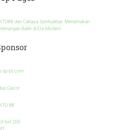
KTO88 dan Cahaya Spiritualitas: Menemukan
etenangan Batin di Era Modern
Sponsor
o.sp-pt.com
itus Gacor
KTO 88
lot bet 200
lot