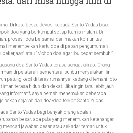
sia: dari misa hingga lilin di
arna. Di kota besar, devosi kepada Santo Yudas bisa
elompok doa yang berkumpul setiap Kamis malam. Di
meriah: prosesi, doa bersama, dan makan komunitas
at umat menempelkan kartu doa di papan pengumuman
k pekerjaan” atau “Mohon doa agar ibu cepat sembuh.”
 suasana doa Santo Yudas terasa sangat akrab. Orang-
in di pelataran, sementara ibu-ibu menyalakan lilin
uh patung kecil di teras rumahnya, kadang ditemani foto
 iman terasa hidup dan dekat. Jika ingin tahu lebih jauh
g yang informatif, saya pernah menemukan beberapa
elaskan sejarah dan doa-doa terkait Santo Yudas.
epada Santo Yudas bagi banyak orang adalah
erubahan besar, ada pula yang menemukan ketenangan
ang mencari jawaban besar atau sekadar teman untuk