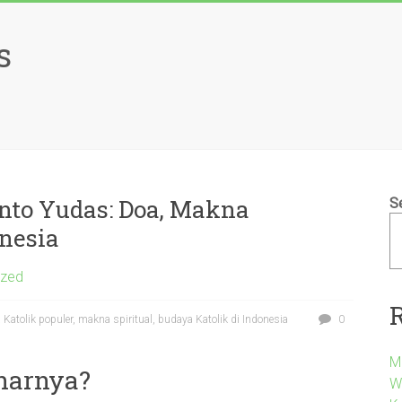
s
nto Yudas: Doa, Makna
S
onesia
ized
atolik populer, makna spiritual, budaya Katolik di Indonesia
0
M
enarnya?
W