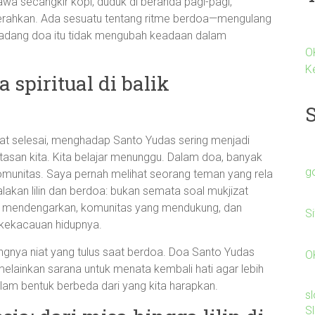
wa secangkir kopi, duduk di beranda pagi-pagi,
 serahkan. Ada sesuatu tentang ritme berdoa—mengulang
adang doa itu tidak mengubah keadaan dalam
O
K
spiritual di balik
at selesai, menghadap Santo Yudas sering menjadi
atasan kita. Kita belajar menunggu. Dalam doa, banyak
g
munitas. Saya pernah melihat seorang teman yang rela
lakan lilin dan berdoa: bukan semata soal mukjizat
ang mendengarkan, komunitas yang mendukung, dan
S
m kekacauan hidupnya.
gnya niat yang tulus saat berdoa. Doa Santo Yudas
O
elainkan sarana untuk menata kembali hati agar lebih
am bentuk berbeda dari yang kita harapkan.
s
S