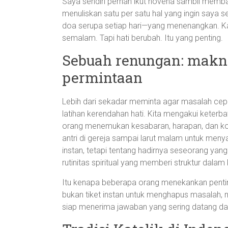
Saya sendiri pernah ikut novena sambil memba
menuliskan satu per satu hal yang ingin saya
doa serupa setiap hari—yang menenangkan. K
semalam. Tapi hati berubah. Itu yang penting.
Sebuah renungan: makna 
permintaan
Lebih dari sekadar meminta agar masalah cep
latihan kerendahan hati. Kita mengakui keterb
orang menemukan kesabaran, harapan, dan ko
antri di gereja sampai larut malam untuk menya
instan, tetapi tentang hadirnya seseorang y
rutinitas spiritual yang memberi struktur dala
Itu kenapa beberapa orang menekankan pentin
bukan tiket instan untuk menghapus masalah, m
siap menerima jawaban yang sering datang dal