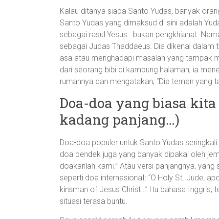
Kalau ditanya siapa Santo Yudas, banyak orang
Santo Yudas yang dimaksud di sini adalah Yuda
sebagai rasul Yesus—bukan pengkhianat. Nama
sebagai Judas Thaddaeus. Dia dikenal dalam tr
asa atau menghadapi masalah yang tampak mu
dari seorang bibi di kampung halaman; ia men
rumahnya dan mengatakan, “Dia teman yang tak
Doa-doa yang biasa kita
kadang panjang…)
Doa-doa populer untuk Santo Yudas seringkali
doa pendek juga yang banyak dipakai oleh jem
doakanlah kami.” Atau versi panjangnya, yang 
seperti doa internasionaI: “O Holy St. Jude, apos
kinsman of Jesus Christ…” Itu bahasa Inggris, t
situasi terasa buntu.