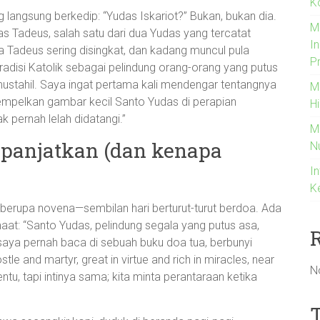
K
 langsung berkedip: “Yudas Iskariot?” Bukan, bukan dia.
M
s Tadeus, salah satu dari dua Yudas yang tercatat
I
 Tadeus sering disingkat, dan kadang muncul pula
P
adisi Katolik sebagai pelindung orang-orang yang putus
stahil. Saya ingat pertama kali mendengar tentangnya
M
empelkan gambar kecil Santo Yudas di perapian
H
 pernah lelah didatangi.”
M
 panjatkan (dan kenapa
N
In
K
 berupa novena—sembilan hari berturut-turut berdoa. Ada
aat: “Santo Yudas, pelindung segala yang putus asa,
saya pernah baca di sebuah buku doa tua, berbunyi
tle and martyr, great in virtue and rich in miracles, near
N
entu, tapi intinya sama; kita minta perantaraan ketika