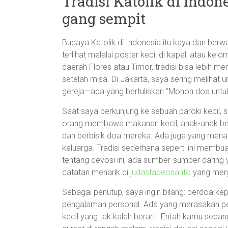
Tradisi Katolik di Indone
gang sempit
Budaya Katolik di Indonesia itu kaya dan berw
terlihat melalui poster kecil di kapel, atau k
daerah Flores atau Timor, tradisi bisa lebih 
setelah misa. Di Jakarta, saya sering melih
gereja—ada yang bertuliskan “Mohon doa untu
Saat saya berkunjung ke sebuah paroki kecil,
orang membawa makanan kecil, anak-anak berma
dan berbisik doa mereka. Ada juga yang menar
keluarga. Tradisi sederhana seperti ini membuat
tentang devosi ini, ada sumber-sumber darin
catatan menarik di
judastadeosanto
yang menj
Sebagai penutup, saya ingin bilang: berdoa k
pengalaman personal. Ada yang merasakan p
kecil yang tak kalah berarti. Entah kamu sed