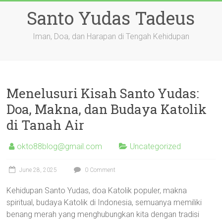
Skip
Santo Yudas Tadeus
to
content
Iman, Doa, dan Harapan di Tengah Kehidupan
Menelusuri Kisah Santo Yudas:
Doa, Makna, dan Budaya Katolik
di Tanah Air
okto88blog@gmail.com
Uncategorized
June 28, 2025
0 Comment
Kehidupan Santo Yudas, doa Katolik populer, makna
spiritual, budaya Katolik di Indonesia, semuanya memiliki
benang merah yang menghubungkan kita dengan tradisi