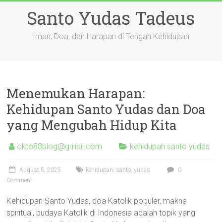
Skip
Santo Yudas Tadeus
to
content
Iman, Doa, dan Harapan di Tengah Kehidupan
Menemukan Harapan:
Kehidupan Santo Yudas dan Doa
yang Mengubah Hidup Kita
okto88blog@gmail.com
kehidupan santo yudas
August 5, 2025
kehidupan
,
santo
,
yudas
0
Comment
Kehidupan Santo Yudas, doa Katolik populer, makna
spiritual, budaya Katolik di Indonesia adalah topik yang