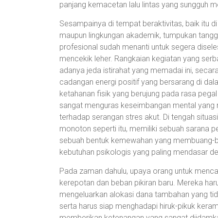
panjang kemacetan lalu lintas yang sungguh m
Sesampainya di tempat beraktivitas, baik itu d
maupun lingkungan akademik, tumpukan tang
profesional sudah menanti untuk segera disele
mencekik leher. Rangkaian kegiatan yang serba
adanya jeda istirahat yang memadai ini, seca
cadangan energi positif yang bersarang di da
ketahanan fisik yang berujung pada rasa pegal
sangat menguras keseimbangan mental yang me
terhadap serangan stres akut. Di tengah situa
monoton seperti itu, memiliki sebuah sarana pe
sebuah bentuk kemewahan yang membuang-bua
kebutuhan psikologis yang paling mendasar 
Pada zaman dahulu, upaya orang untuk mencari
kerepotan dan beban pikiran baru. Mereka ha
mengeluarkan alokasi dana tambahan yang tida
serta harus siap menghadapi hiruk-pikuk kerama
memberikan ketenangan yang sangat diidamka