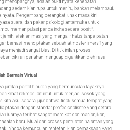
yang menopangnya, adalah bukti nyata kehebatan
rancang sedemikian rupa untuk meniru, bahkan melampaui,
ia nyata. Pengembang perangkat lunak masa kini
kayasa suara, dan pakar psikologi antarmuka untuk
pu memanipulasi panca indra secara positif.
jernih, efek animasi yang mengalir halus tanpa patah-
egar berhasil menciptakan sebuah atmosfer imersif yang
 menjadi sangat bias. Di titik inilah proses
beban pikiran perlahan menguap digantikan oleh rasa
ah Bermain Virtual
 jumlah portal hiburan yang bermunculan layaknya
penikmat rekreasi dituntut untuk menjadi sosok yang
Harus kita akui secara jujur bahwa tidak semua tempat yang
diciptakan dengan standar profesionalisme yang setara.
lan luarnya terlihat sangat memikat dan menjanjikan,
asalah baru. Mulai dari proses pemuatan halaman yang
rusak, hingga kemunculan rentetan iklan pemaksaan yang