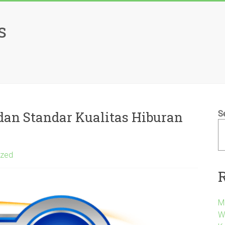
s
an Standar Kualitas Hiburan
S
ized
M
W