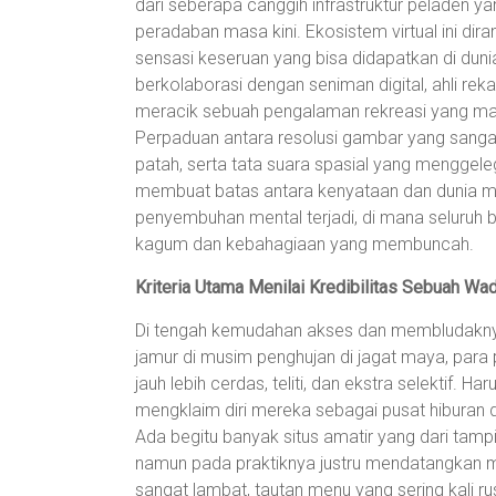
dari seberapa canggih infrastruktur peladen 
peradaban masa kini. Ekosistem virtual ini di
sensasi keseruan yang bisa didapatkan di dun
berkolaborasi dengan seniman digital, ahli re
meracik sebuah pengalaman rekreasi yang mam
Perpaduan antara resolusi gambar yang sangat 
patah, serta tata suara spasial yang menggel
membuat batas antara kenyataan dan dunia maya
penyembuhan mental terjadi, di mana seluruh 
kagum dan kebahagiaan yang membuncah.
Kriteria Utama Menilai Kredibilitas Sebuah Wad
Di tengah kemudahan akses dan membludaknya
jamur di musim penghujan di jagat maya, para 
jauh lebih cerdas, teliti, dan ekstra selektif. 
mengklaim diri mereka sebagai pusat hiburan 
Ada begitu banyak situs amatir yang dari tampi
namun pada praktiknya justru mendatangkan m
sangat lambat, tautan menu yang sering kali 