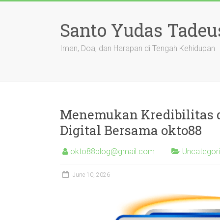
Skip
to
Santo Yudas Tadeu
content
Iman, Doa, dan Harapan di Tengah Kehidupan
Menemukan Kredibilitas d
Digital Bersama okto88
okto88blog@gmail.com
Uncategor
June 10, 2026