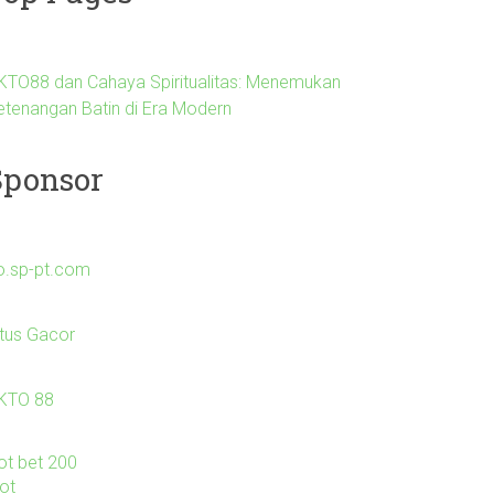
KTO88 dan Cahaya Spiritualitas: Menemukan
etenangan Batin di Era Modern
Sponsor
o.sp-pt.com
itus Gacor
KTO 88
lot bet 200
lot