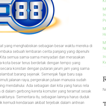
K
M
I
P
M
H
M
at yang menghabiskan sebagian besar waktu mereka di
N
mbuka sebuah lembaran cerita panjang yang dipenuhi
In
s. Kita semua sama-sama menyadari dan merasakan
K
ta-kota besar terus berdetak dengan tempo yang
 secara konstan dengan putaran jarum jam yang sama
lambat barang sejenak. Semenjak fajar baru saja
imuti jalanan raya, pergerakan jutaan manusia sudah
aling mendahului. Ada sebagian dari kita yang harus rela
N
 di dalam gerbong kereta komuter yang teramat sesak
aktunya. Sementara itu, sebagian lainnya harus duduk
 kemudi kendaraan akibat terjebak dalam antrean