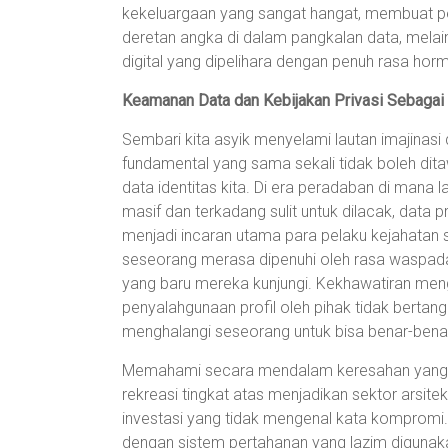
kekeluargaan yang sangat hangat, membuat 
deretan angka di dalam pangkalan data, melai
digital yang dipelihara dengan penuh rasa horm
Keamanan Data dan Kebijakan Privasi Sebaga
Sembari kita asyik menyelami lautan imajinasi d
fundamental yang sama sekali tidak boleh ditaw
data identitas kita. Di era peradaban di mana 
masif dan terkadang sulit untuk dilacak, data 
menjadi incaran utama para pelaku kejahatan s
seseorang merasa dipenuhi oleh rasa waspada
yang baru mereka kunjungi. Kekhawatiran men
penyalahgunaan profil oleh pihak tidak bertan
menghalangi seseorang untuk bisa benar-benar
Memahami secara mendalam keresahan yang m
rekreasi tingkat atas menjadikan sektor arsite
investasi yang tidak mengenal kata kompromi. 
dengan sistem pertahanan yang lazim digunakan