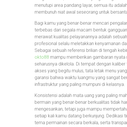
menutupi area pandang layar, semua itu adala
membunuh niat awal seseorang untuk bersanta
Bagi kamu yang benar-benar mencari pengalama
terbebas dari segala macam bentuk gangguan
merawat kualitas pelayanannya adalah sebua
profesional selalu meletakkan kenyamanan dan l
Sebagai sebuah referensi brilian di tengah ke
okto88
mampu memberikan gambaran nyata 
seharusnya dikelola. Di tempat dengan kaliber 
akses yang begitu mulus, tata letak menu yan
garansi bahwa waktu luangmu yang sangat berha
infrastruktur yang paling mumpuni di kelasnya.
Konsistensi adalah mata uang yang paling mahal
bermain yang benar-benar berkualitas tidak 
mengesankan, tetapi juga mampu mempertahan
setiap kali kamu datang berkunjung. Dedikasi
tema permainan secara berkala, serta transpa