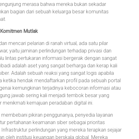
pengunjung merasa bahwa mereka bukan sekadar
nkan bagian dari sebuah keluarga besar komunitas
at.
i Komitmen Mutlak
an mencari pelarian di ranah virtual, ada satu pilar
ar, yaitu jaminan perlindungan terhadap privasi dan
lalu lintas pertukaran informasi bergerak dengan sangat
pribadi adalah aset yang sangat berharga dan kerap kali
iber. Adalah sebuah reaksi yang sangat logis apabila
 ketika hendak mendaftarkan profil pada sebuah portal
genai kemungkinan terjadinya kebocoran informasi atau
ggung jawab sering kali menjadi tembok besar yang
 menikmati kemajuan peradaban digital ini.
embebani pikiran penggunanya, penyedia layanan
ktur pertahanan keamanan siber sebagai prioritas
Infrastruktur perlindungan yang mereka terapkan sejajar
 oleh institusi keuangan berskala global. Mereka