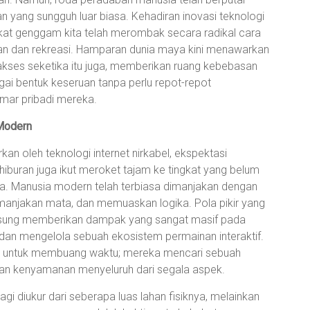
ang sungguh luar biasa. Kehadiran inovasi teknologi
ngkat genggam kita telah merombak secara radikal cara
an dan rekreasi. Hamparan dunia maya kini menawarkan
diakses seketika itu juga, memberikan ruang kebebasan
gai bentuk keseruan tanpa perlu repot-repot
mar pribadi mereka.
 Modern
n oleh teknologi internet nirkabel, ekspektasi
iburan juga ikut meroket tajam ke tingkat yang belum
. Manusia modern telah terbiasa dimanjakan dengan
emanjakan mata, dan memuaskan logika. Pola pikir yang
gsung memberikan dampak yang sangat masif pada
n dan mengelola sebuah ekosistem permainan interaktif.
at untuk membuang waktu; mereka mencari sebuah
 kenyamanan menyeluruh dari segala aspek.
agi diukur dari seberapa luas lahan fisiknya, melainkan