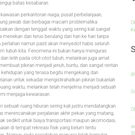
enguji batas kesabaran.
i kawasan perkantoran niaga, pusat perbelanjaan,
gung jawab dan berbagai macam problematika
O
saikan dengan tenggat waktu yang sering kali sangat
K
 menekan dan terus berulang dari hari ke hari tanpa
ra perlahan namun pasti akan menyedot habis seluruh
lam tubuh kita. Fenomena ini bukan hanya menguras
 dan letih pada otot-otot tubuh, melainkan juga amat
mbuat pikiran menjadi jenuh, buntu, dan sangat rentan
si kehidupan yang terasa begitu mengekang dan
g
larian untuk sekadar mengistirahatkan pikiran bukanlah
ng waktu, melainkan telah menjelma menjadi sebuah
S
demi menjaga kewarasan.
 sebuah ruang hiburan sering kali justru mendatangkan
O
rus merencanakan perjalanan akhir pekan yang matang,
k sedikit untuk biaya transportasi maupun akomodasi,
s
ian di tempat rekreasi fisik yang belum tentu
S
n. Namun, roda peradaban manusia telah berputar