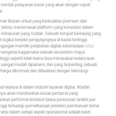
h bentuk pelayanan buruk yang akan dengan cepat
i.
n liburan virtual yang berkualitas premium dan
 teknis, menemukan platform yang konsisten dalam
h keharusan yang mutlak. Sebuah tempat bernaung yang
ogika berpikir pengunjungnya di kasta tertinggi.
bingungan memilih pelabuhan digital, keberadaan
situs
mengenai bagaimana sebuah ekosistem maya
tinggi seperti inilah kamu bisa merasakan kelancaran
g sangat mudah dipahami, dan yang terpenting, sebuah
rga dihormati dan difasilitasi dengan teknologi
 nilainya di dalam industri layanan digital. Wadah
hanya akan memberikan kesan pertama yang
kan performa tersebut tanpa penurunan sedikit pun
 tinggi terhadap pemeliharaan peladen, pembaruan tema-
ransi dalam setiap aspek operasional adalah bukti