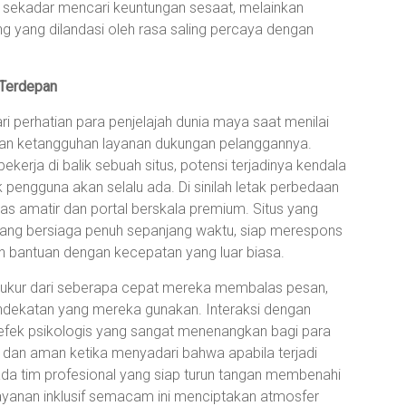
k sekadar mencari keuntungan sesaat, melainkan
yang dilandasi oleh rasa saling percaya dengan
 Terdepan
dari perhatian para penjelajah dunia maya saat menilai
dan ketangguhan layanan dukungan pelanggannya.
erja di balik sebuah situs, potensi terjadinya kendala
k pengguna akan selalu ada. Di sinilah letak perbedaan
las amatir dan portal berskala premium. Situs yang
 yang bersiaga penuh sepanjang waktu, siap merespons
n bantuan dengan kecepatan yang luar biasa.
diukur dari seberapa cepat mereka membalas pesan,
pendekatan yang mereka gunakan. Interaksi dengan
efek psikologis yang sangat menenangkan bagi para
dan aman ketika menyadari bahwa apabila terjadi
ada tim profesional yang siap turun tangan membenahi
layanan inklusif semacam ini menciptakan atmosfer