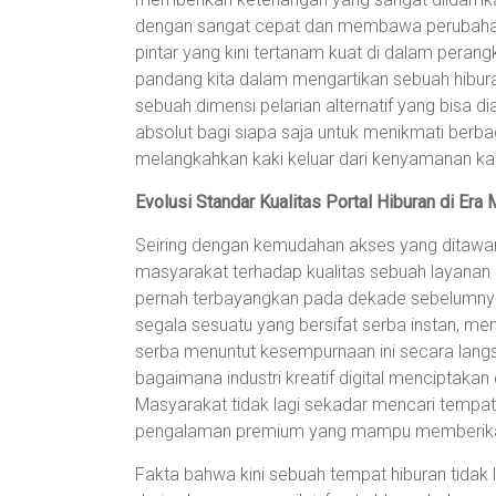
dengan sangat cepat dan membawa perubahan y
pintar yang kini tertanam kuat di dalam pera
pandang kita dalam mengartikan sebuah hibur
sebuah dimensi pelarian alternatif yang bisa 
absolut bagi siapa saja untuk menikmati berba
melangkahkan kaki keluar dari kenyamanan ka
Evolusi Standar Kualitas Portal Hiburan di Era
Seiring dengan kemudahan akses yang ditawarka
masyarakat terhadap kualitas sebuah layanan h
pernah terbayangkan pada dekade sebelumnya
segala sesuatu yang bersifat serba instan, m
serba menuntut kesempurnaan ini secara lan
bagaimana industri kreatif digital menciptaka
Masyarakat tidak lagi sekadar mencari temp
pengalaman premium yang mampu memberikan
Fakta bahwa kini sebuah tempat hiburan tidak l