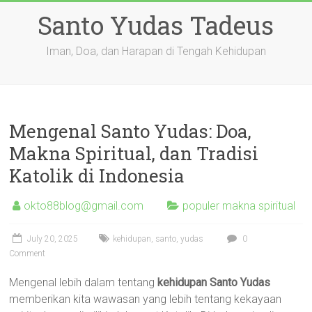
Skip
Santo Yudas Tadeus
to
content
Iman, Doa, dan Harapan di Tengah Kehidupan
Mengenal Santo Yudas: Doa,
Makna Spiritual, dan Tradisi
Katolik di Indonesia
okto88blog@gmail.com
populer makna spiritual
July 20, 2025
kehidupan
,
santo
,
yudas
0
Comment
Mengenal lebih dalam tentang
kehidupan Santo Yudas
memberikan kita wawasan yang lebih tentang kekayaan