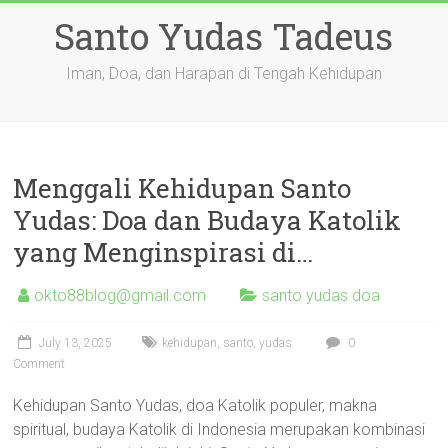
Skip
Santo Yudas Tadeus
to
content
Iman, Doa, dan Harapan di Tengah Kehidupan
Menggali Kehidupan Santo
Yudas: Doa dan Budaya Katolik
yang Menginspirasi di…
okto88blog@gmail.com
santo yudas doa
July 13, 2025
kehidupan
,
santo
,
yudas
0
Comment
Kehidupan Santo Yudas, doa Katolik populer, makna
spiritual, budaya Katolik di Indonesia merupakan kombinasi