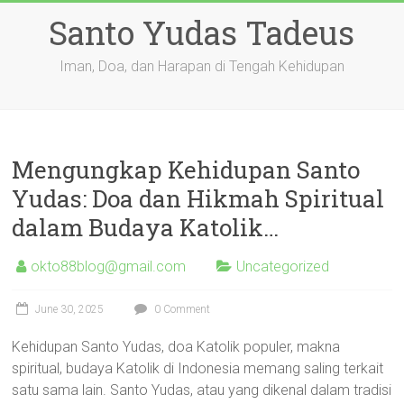
Skip
Santo Yudas Tadeus
to
content
Iman, Doa, dan Harapan di Tengah Kehidupan
Mengungkap Kehidupan Santo
Yudas: Doa dan Hikmah Spiritual
dalam Budaya Katolik…
okto88blog@gmail.com
Uncategorized
June 30, 2025
0 Comment
Kehidupan Santo Yudas, doa Katolik populer, makna
spiritual, budaya Katolik di Indonesia memang saling terkait
satu sama lain. Santo Yudas, atau yang dikenal dalam tradisi