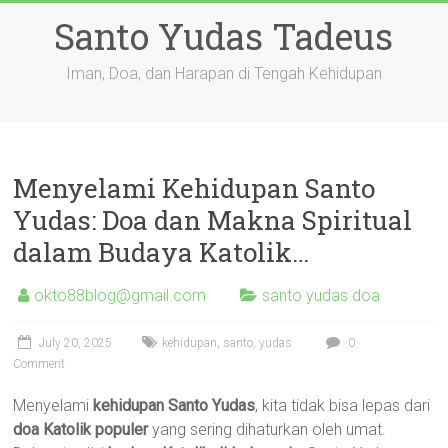
Skip
Santo Yudas Tadeus
to
content
Iman, Doa, dan Harapan di Tengah Kehidupan
Menyelami Kehidupan Santo
Yudas: Doa dan Makna Spiritual
dalam Budaya Katolik…
okto88blog@gmail.com
santo yudas doa
July 20, 2025
kehidupan
,
santo
,
yudas
0
Comment
Menyelami
kehidupan Santo Yudas
, kita tidak bisa lepas dari
doa Katolik populer
yang sering dihaturkan oleh umat.