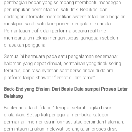
pembagian beban yang seimbang membantu mencegah
penumpukan permintaan di satu titik. Replikasi dan
cadangan otomatis memastikan sistem tetap bisa berjalan
meskipun salah satu komponen mengalami kendala.
Pemantauan trafik dan performa secara real time
membantu tim teknis mengantisipasi gangguan sebelum
dirasakan pengguna.
Semua ini bermuara pada satu pengalaman sederhana:
halaman yang cepat dimuat, permainan yang tidak sering
terputus, dan rasa nyaman saat berselancar di dalam
platform tanpa khawatir “lemot di jam rame”.
Back-End yang Efisien: Dari Basis Data sampai Proses Latar
Belakang
Back-end adalah “dapur” tempat seluruh logika bisnis
dijalankan. Setiap kali pengguna membuka kategori
permainan, memeriksa informasi, atau berpindah halaman,
permintaan itu akan melewati serangkaian proses di sisi