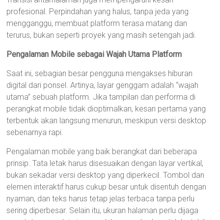
profesional. Perpindahan yang halus, tanpa jeda yang
mengganggu, membuat platform terasa matang dan
terurus, bukan seperti proyek yang masih setengah jadi.
Pengalaman Mobile sebagai Wajah Utama Platform
Saat ini, sebagian besar pengguna mengakses hiburan
digital dari ponsel. Artinya, layar genggam adalah “wajah
utama” sebuah platform. Jika tampilan dan performa di
perangkat mobile tidak dioptimalkan, kesan pertama yang
terbentuk akan langsung menurun, meskipun versi desktop
sebenarnya rapi.
Pengalaman mobile yang baik berangkat dari beberapa
prinsip. Tata letak harus disesuaikan dengan layar vertikal,
bukan sekadar versi desktop yang diperkecil. Tombol dan
elemen interaktif harus cukup besar untuk disentuh dengan
nyaman, dan teks harus tetap jelas terbaca tanpa perlu
sering diperbesar. Selain itu, ukuran halaman perlu dijaga