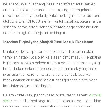
belakang layar dirancang. Mulai dari infrastruktur server,
arsitektur aplikasi, keamanan data, hingga pengalaman
mobile, semuanya perlu dipikirkan sebagai satu ekosistem
utuh. Di situlah Okto88 menarik untuk dibahas, bukan hanya
sebagai nama, tetapi sebagai contoh bagaimana hiburan
dan teknologi bisa berjalan beriringan.
Identitas Digital yang Menjadi Pintu Masuk Ekosistem
Di internet, kesan pertama tidak hanya ditentukan oleh
tampilan, tetapi juga oleh kejelasan pintu masuk. Pengguna
ingin merasa yakin bahwa mereka datang ke tempat yang
benar, bukan sekadar tersesat di tautan acak yang tidak
jelas asalnya. Karena itu, brand yang serius biasanya
memusatkan aksesnya melalui satu gerbang digital yang
konsisten dan mudah diingat.
Dalam konteks ini, penggunaan portal resmi seperti
okto88
slot
menjadi ilustrasi bagaimana sebuah alamat digital bisa
disiapkan sebagai gerbang utama menuju ekosistem