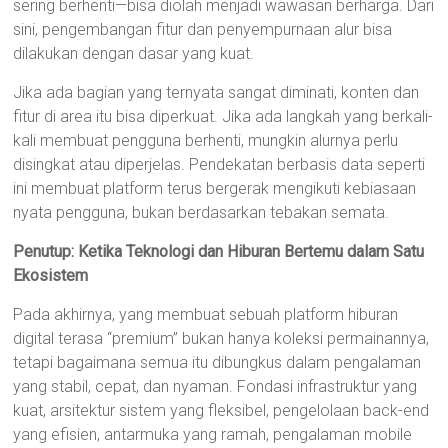
sering berhenti—bisa diolah menjadi wawasan berharga. Dari
sini, pengembangan fitur dan penyempurnaan alur bisa
dilakukan dengan dasar yang kuat.
Jika ada bagian yang ternyata sangat diminati, konten dan
fitur di area itu bisa diperkuat. Jika ada langkah yang berkali-
kali membuat pengguna berhenti, mungkin alurnya perlu
disingkat atau diperjelas. Pendekatan berbasis data seperti
ini membuat platform terus bergerak mengikuti kebiasaan
nyata pengguna, bukan berdasarkan tebakan semata.
Penutup: Ketika Teknologi dan Hiburan Bertemu dalam Satu
Ekosistem
Pada akhirnya, yang membuat sebuah platform hiburan
digital terasa “premium” bukan hanya koleksi permainannya,
tetapi bagaimana semua itu dibungkus dalam pengalaman
yang stabil, cepat, dan nyaman. Fondasi infrastruktur yang
kuat, arsitektur sistem yang fleksibel, pengelolaan back-end
yang efisien, antarmuka yang ramah, pengalaman mobile