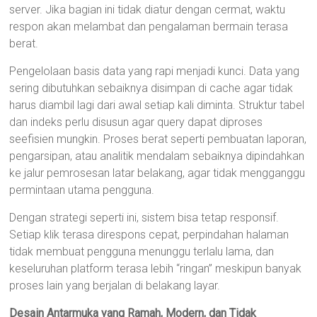
server. Jika bagian ini tidak diatur dengan cermat, waktu
respon akan melambat dan pengalaman bermain terasa
berat.
Pengelolaan basis data yang rapi menjadi kunci. Data yang
sering dibutuhkan sebaiknya disimpan di cache agar tidak
harus diambil lagi dari awal setiap kali diminta. Struktur tabel
dan indeks perlu disusun agar query dapat diproses
seefisien mungkin. Proses berat seperti pembuatan laporan,
pengarsipan, atau analitik mendalam sebaiknya dipindahkan
ke jalur pemrosesan latar belakang, agar tidak mengganggu
permintaan utama pengguna.
Dengan strategi seperti ini, sistem bisa tetap responsif.
Setiap klik terasa direspons cepat, perpindahan halaman
tidak membuat pengguna menunggu terlalu lama, dan
keseluruhan platform terasa lebih “ringan” meskipun banyak
proses lain yang berjalan di belakang layar.
Desain Antarmuka yang Ramah, Modern, dan Tidak