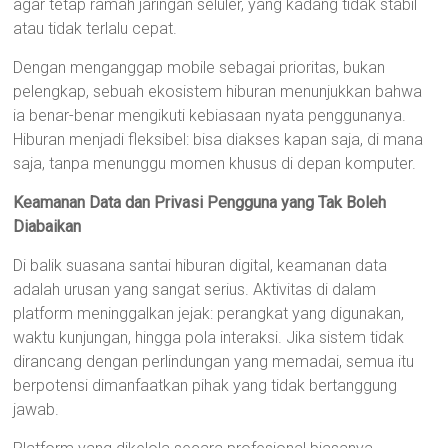
agar tetap ramah jaringan seluler, yang kadang tidak stabil
atau tidak terlalu cepat.
Dengan menganggap mobile sebagai prioritas, bukan
pelengkap, sebuah ekosistem hiburan menunjukkan bahwa
ia benar-benar mengikuti kebiasaan nyata penggunanya.
Hiburan menjadi fleksibel: bisa diakses kapan saja, di mana
saja, tanpa menunggu momen khusus di depan komputer.
Keamanan Data dan Privasi Pengguna yang Tak Boleh
Diabaikan
Di balik suasana santai hiburan digital, keamanan data
adalah urusan yang sangat serius. Aktivitas di dalam
platform meninggalkan jejak: perangkat yang digunakan,
waktu kunjungan, hingga pola interaksi. Jika sistem tidak
dirancang dengan perlindungan yang memadai, semua itu
berpotensi dimanfaatkan pihak yang tidak bertanggung
jawab.