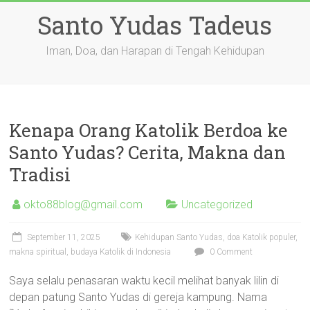
Skip
Santo Yudas Tadeus
to
content
Iman, Doa, dan Harapan di Tengah Kehidupan
Kenapa Orang Katolik Berdoa ke
Santo Yudas? Cerita, Makna dan
Tradisi
okto88blog@gmail.com
Uncategorized
September 11, 2025
Kehidupan Santo Yudas, doa Katolik populer,
makna spiritual, budaya Katolik di Indonesia
0 Comment
Saya selalu penasaran waktu kecil melihat banyak lilin di
depan patung Santo Yudas di gereja kampung. Nama