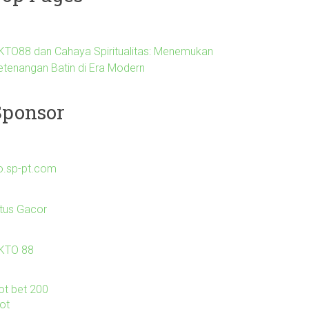
KTO88 dan Cahaya Spiritualitas: Menemukan
etenangan Batin di Era Modern
Sponsor
o.sp-pt.com
itus Gacor
KTO 88
lot bet 200
lot