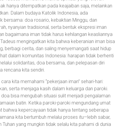
dak hanya ditempatkan pada keajaiban saja, melainkan
kan. Dalam budaya Katolik Indonesia, ada
ik bersama: doa rosario, kebaktian Minggu, dan
, nyanyian tradisional, serta bentuk ekspresi iman
an bagaimana iman tidak harus kehilangan keasliannya
 Tadeus mengingatkan kita bahwa keberanian iman bisa
, berbagi cerita, dan saling menyemangati saat hidup
 lihat dalam komunitas Indonesia: harapan tidak berhenti
lalui solidaritas, doa bersama, dan pelepasan diri
 rencana kita sendiri.
m cara kita memahami “pekerjaan iman” sehari-hari:
, serta menjaga kasih dalam keluarga dan paroki.
doa bisa mengubah situasi sulit menjadi pengalaman
edamaian batin. Ketika paroki-paroki mengundang umat
hat bahwa kepercayaan tidak hanya tentang seberapa
aimana kita bertumbuh melalui proses itu—lebih sabar,
n Tuhan yang mungkin tidak selalu kita pahami di dunia