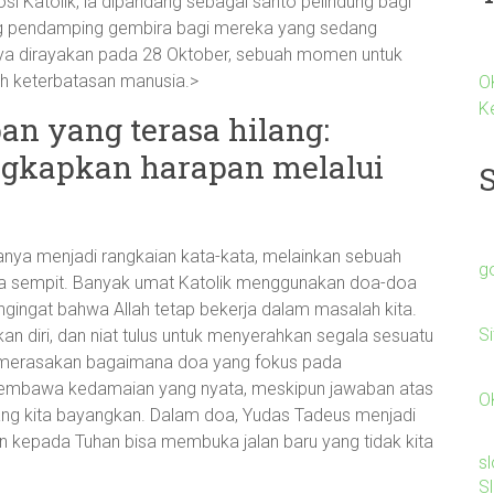
si Katolik, ia dipandang sebagai santo pelindung bagi
ng pendamping gembira bagi mereka yang sedang
anya dirayakan pada 28 Oktober, sebuah momen untuk
h keterbatasan manusia.>
O
K
an yang terasa hilang:
gkapkan harapan melalui
anya menjadi rangkaian kata-kata, melainkan sebuah
g
rasa sempit. Banyak umat Katolik menggunakan doa-doa
gingat bahwa Allah tetap bekerja dalam masalah kita.
S
kan diri, dan niat tulus untuk menyerahkan segala sesuatu
 merasakan bagaimana doa yang fokus pada
embawa kedamaian yang nyata, meskipun jawaban atas
O
ang kita bayangkan. Dalam doa, Yudas Tadeus menjadi
 kepada Tuhan bisa membuka jalan baru yang tidak kita
s
S