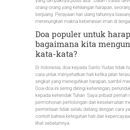
yang tampaknya putus asa.” Dalam tradisi devo
orang-orang yang kehilangan harapan, seora
berjuang. Perayaan hari ulang tahunnya bias
merenungkan makna keberanian iman di tenga
Doa populer untuk harap
bagaimana kita mengun
kata-kata?
Di Indonesia, doa kepada Santo Yudas tidak h
cara untuk menyehatkan hati ketika jalan te
singkat yang meneguhkan harapan, sambil men
Doa-doa ini sering diiringi keheningan, penundu
kepada kehendak Tuhan. Saya pribadi pernah
permohonan pertolongan dan keselamatan m
permintaan tidak selalu datang dengan cara y
contoh bahwa keteguhan hati dan kepercayaan
lihat sebelumnya.