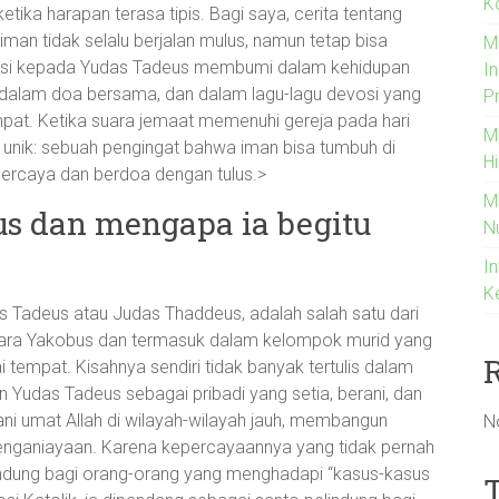
K
tika harapan terasa tipis. Bagi saya, cerita tentang
man tidak selalu berjalan mulus, namun tetap bisa
M
devosi kepada Yudas Tadeus membumi dalam kehidupan
I
ki, dalam doa bersama, dan dalam lagu-lagu devosi yang
P
at. Ketika suara jemaat memenuhi gereja pada hari
M
g unik: sebuah pengingat bahwa iman bisa tumbuh di
H
percaya dan berdoa dengan tulus.>
M
us dan mengapa ia begitu
N
In
K
s Tadeus atau Judas Thaddeus, adalah salah satu dari
audara Yakobus dan termasuk dalam kelompok murid yang
 tempat. Kisahnya sendiri tidak banyak tertulis dalam
n Yudas Tadeus sebagai pribadi yang setia, berani, dan
i umat Allah di wilayah-wilayah jauh, membangun
N
enganiayaan. Karena kepercayaannya yang tidak pernah
pelindung bagi orang-orang yang menghadapi “kasus-kasus