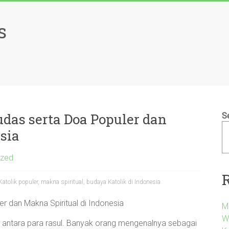
s
das serta Doa Populer dan
S
sia
ized
tolik populer, makna spiritual, budaya Katolik di Indonesia
r dan Makna Spiritual di Indonesia
M
W
i antara para rasul. Banyak orang mengenalnya sebagai