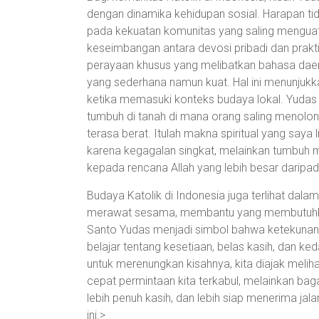
dengan dinamika kehidupan sosial. Harapan ti
pada kekuatan komunitas yang saling menguat
keseimbangan antara devosi pribadi dan prakt
perayaan khusus yang melibatkan bahasa daerah
yang sederhana namun kuat. Hal ini menunjukk
ketika memasuki konteks budaya lokal. Yudas
tumbuh di tanah di mana orang saling menolong
terasa berat. Itulah makna spiritual yang saya
karena kegagalan singkat, melainkan tumbuh me
kepada rencana Allah yang lebih besar daripada
Budaya Katolik di Indonesia juga terlihat dala
merawat sesama, membantu yang membutuhkan
Santo Yudas menjadi simbol bahwa ketekunan 
belajar tentang kesetiaan, belas kasih, dan k
untuk merenungkan kisahnya, kita diajak meli
cepat permintaan kita terkabul, melainkan bag
lebih penuh kasih, dan lebih siap menerima jala
ini.>