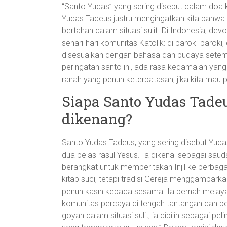
“Santo Yudas” yang sering disebut dalam doa ke
Yudas Tadeus justru mengingatkan kita bahwa i
bertahan dalam situasi sulit. Di Indonesia, 
sehari-hari komunitas Katolik: di paroki-paro
disesuaikan dengan bahasa dan budaya setemp
peringatan santo ini, ada rasa kedamaian yan
ranah yang penuh keterbatasan, jika kita mau 
Siapa Santo Yudas Tade
dikenang?
Santo Yudas Tadeus, yang sering disebut Yuda
dua belas rasul Yesus. Ia dikenal sebagai s
berangkat untuk memberitakan Injil ke berbagai
kitab suci, tetapi tradisi Gereja menggambarka
penuh kasih kepada sesama. Ia pernah melayan
komunitas percaya di tengah tantangan dan p
goyah dalam situasi sulit, ia dipilih sebagai 