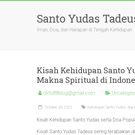
Skip
to
Santo Yudas Tadeu
content
Iman, Doa, dan Harapan di Tengah Kehidupan
Kisah Kehidupan Santo Yu
Makna Spiritual di Indone
okto88blog@gmail.com
Uncategor
October 30, 2025
Kehidupan Santo Yudas, doa Ka
Kisah Kehidupan Santo Yudas serta Doa Popule
Kisah Santo Yudas Tadeus sering terabaikan d