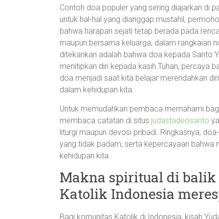
Contoh doa populer yang sering diajarkan di 
untuk hal-hal yang dianggap mustahil, permo
bahwa harapan sejati tetap berada pada renca
maupun bersama keluarga, dalam rangkaian nov
ditekankan adalah bahwa doa kepada Santo Yu
menitipkan diri kepada kasih Tuhan, percaya
doa menjadi saat kita belajar merendahkan dir
dalam kehidupan kita.
Untuk memudahkan pembaca memahami bagaim
membaca catatan di situs
judastadeosanto
ya
liturgi maupun devosi pribadi. Ringkasnya, do
yang tidak padam, serta kepercayaan bahwa mel
kehidupan kita.
Makna spiritual di bali
Katolik Indonesia mere
Bagi komunitas Katolik di Indonesia, kisah Y