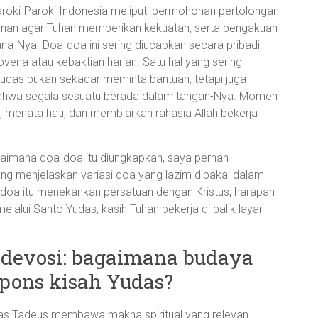
paroki-Paroki Indonesia meliputi permohonan pertolongan
honan agar Tuhan memberikan kekuatan, serta pengakuan
na-Nya. Doa-doa ini sering diucapkan secara pribadi
ena atau kebaktian harian. Satu hal yang sering
das bukan sekadar meminta bantuan, tetapi juga
 bahwa segala sesuatu berada dalam tangan-Nya. Momen
i, menata hati, dan membiarkan rahasia Allah bekerja
ana doa-doa itu diungkapkan, saya pernah
ng menjelaskan variasi doa yang lazim dipakai dalam
a-doa itu menekankan persatuan dengan Kristus, harapan
alui Santo Yudas, kasih Tuhan bekerja di balik layar
k devosi: bagaimana budaya
spons kisah Yudas?
udas Tadeus membawa makna spiritual yang relevan