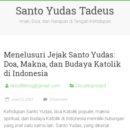
Skip
Santo Yudas Tadeus
to
content
Iman, Doa, dan Harapan di Tengah Kehidupan
Menelusuri Jejak Santo Yudas:
Doa, Makna, dan Budaya Katolik
di Indonesia
okto88blog@gmail.com
Uncategorized
June 23, 2025
0 Comment
Kehidupan Santo Yudas, doa Katolik populer, makna
spiritual, dan budaya Katolik di Indonesia memiliki hubungan
yang erat satu sama lain. Santo Yudas, yang dikenal