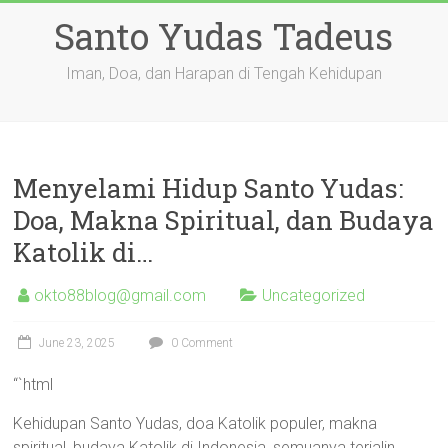
Skip
Santo Yudas Tadeus
to
content
Iman, Doa, dan Harapan di Tengah Kehidupan
Menyelami Hidup Santo Yudas:
Doa, Makna Spiritual, dan Budaya
Katolik di…
okto88blog@gmail.com
Uncategorized
June 23, 2025
0 Comment
“`html
Kehidupan Santo Yudas, doa Katolik populer, makna
spiritual, budaya Katolik di Indonesia, semuanya terjalin