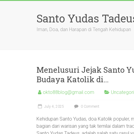
Skip
to
Santo Yudas Tadeu
content
Iman, Doa, dan Harapan di Tengah Kehidupan
Menelusuri Jejak Santo Yu
Budaya Katolik di…
okto88blog@gmail.com
Uncategor
July 4, 2025
0 Comment
Kehidupan Santo Yudas, doa Katolik populer, ma
bagian dari warisan yang tak ternilai dalam tr
Santo Yudas Tadeus, adalah salah satu rasul y