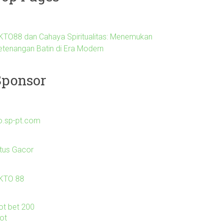
KTO88 dan Cahaya Spiritualitas: Menemukan
etenangan Batin di Era Modern
Sponsor
o.sp-pt.com
itus Gacor
KTO 88
lot bet 200
lot