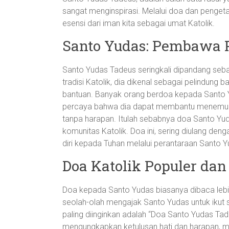
sangat menginspirasi. Melalui doa dan penget
esensi dari iman kita sebagai umat Katolik.
Santo Yudas: Pembawa P
Santo Yudas Tadeus seringkali dipandang se
tradisi Katolik, dia dikenal sebagai pelindu
bantuan. Banyak orang berdoa kepada Santo 
percaya bahwa dia dapat membantu menemukan
tanpa harapan. Itulah sebabnya doa Santo Yu
komunitas Katolik. Doa ini, sering diulang de
diri kepada Tuhan melalui perantaraan Santo Y
Doa Katolik Populer da
Doa kepada Santo Yudas biasanya dibaca lebih da
seolah-olah mengajak Santo Yudas untuk ikut s
paling diinginkan adalah “Doa Santo Yudas Ta
mengungkapkan ketulusan hati dan harapan,