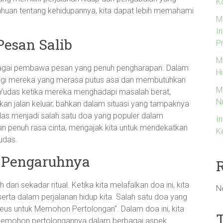
K
ahuan tentang kehidupannya, kita dapat lebih memahami
M
I
esan Salib
P
M
bagai pembawa pesan yang penuh pengharapan. Dalam
H
ng bagi mereka yang merasa putus asa dan membutuhkan
M
Yudas ketika mereka menghadapi masalah berat,
N
 jalan keluar, bahkan dalam situasi yang tampaknya
das menjadi salah satu doa yang populer dalam
In
ngan penuh rasa cinta, mengajak kita untuk mendekatkan
K
udas.
n Pengaruhnya
ri sekadar ritual. Ketika kita melafalkan doa ini, kita
N
erta dalam perjalanan hidup kita. Salah satu doa yang
deus untuk Memohon Pertolongan”. Dalam doa ini, kita
 memohon pertolongannya dalam berbagai aspek