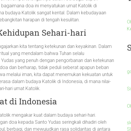
 bagaimana doa ini menyatukan umat Katolik di
ana budaya Katolik sangat kental. Dalam kebudayaan
bangkitan harapan di tengah kesulitan.
O
K
Kehidupan Sehari-hari
ngajarkan kita tentang ketekunan dan keyakinan. Dalam
iritual yang mendalam bahwa Tuhan selalu
o Yudas yang penuh dengan pengorbanan dan ketekunan
erdoa dan berharap, tidak peduli seberat apapun beban
g
ahwa melalui iman, kita dapat menemukan kekuatan untuk
erasa dalam budaya Katolik di Indonesia, di mana nilai-
ri-hari umat Katolik.
S
t di Indonesia
O
atolik mengakar kuat dalam budaya sehari-hari.
ngan doa kepada Santo Yudas seringkali dihadiri oleh
s
S
l, berbagi, dan mewujudkan rasa solidaritas di antara