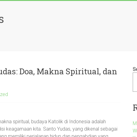
s
das: Doa, Makna Spiritual, dan
S
ized
kna spiritual, budaya Katolik di Indonesia adalah
M
adisi keagamaan kita. Santo Yudas, yang dikenal sebagai
W
ang memiliki perjalanan hidup dan pengabdian yang