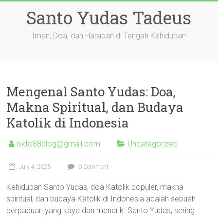
Skip
Santo Yudas Tadeus
to
content
Iman, Doa, dan Harapan di Tengah Kehidupan
Mengenal Santo Yudas: Doa,
Makna Spiritual, dan Budaya
Katolik di Indonesia
okto88blog@gmail.com
Uncategorized
July 4, 2025
0 Comment
Kehidupan Santo Yudas, doa Katolik populer, makna
spiritual, dan budaya Katolik di Indonesia adalah sebuah
perpaduan yang kaya dan menarik. Santo Yudas, sering