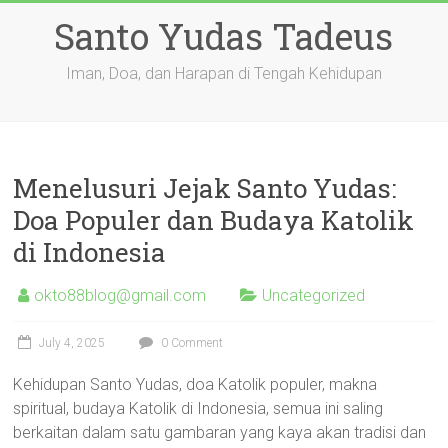
Skip
Santo Yudas Tadeus
to
content
Iman, Doa, dan Harapan di Tengah Kehidupan
Menelusuri Jejak Santo Yudas:
Doa Populer dan Budaya Katolik
di Indonesia
okto88blog@gmail.com
Uncategorized
July 4, 2025
0 Comment
Kehidupan Santo Yudas, doa Katolik populer, makna
spiritual, budaya Katolik di Indonesia, semua ini saling
berkaitan dalam satu gambaran yang kaya akan tradisi dan