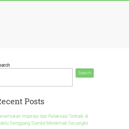
earch
Search
Recent Posts
enemukan Inspirasi dan Relaksasi Terbaik di
aktu Senggang Sambil Menikmati Secangkir