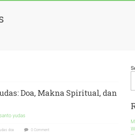
s
S
das: Doa, Makna Spiritual, dan
santo yudas
M
W
udas doa
0 Comment