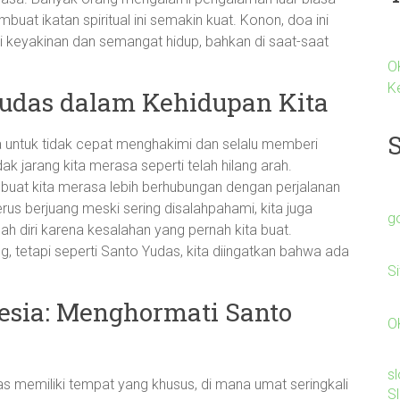
at ikatan spiritual ini semakin kuat. Konon, doa ini
keyakinan dan semangat hidup, bahkan di saat-saat
O
K
Yudas dalam Kehidupan Kita
ta untuk tidak cepat menghakimi dan selalu memberi
k jarang kita merasa seperti telah hilang arah.
at kita merasa lebih berhubungan dengan perjalanan
rus berjuang meski sering disalahpahami, kita juga
g
ah diri karena kesalahan yang pernah kita buat.
g, tetapi seperti Santo Yudas, kita diingatkan bahwa ada
S
nesia: Menghormati Santo
O
s
s memiliki tempat yang khusus, di mana umat seringkali
S