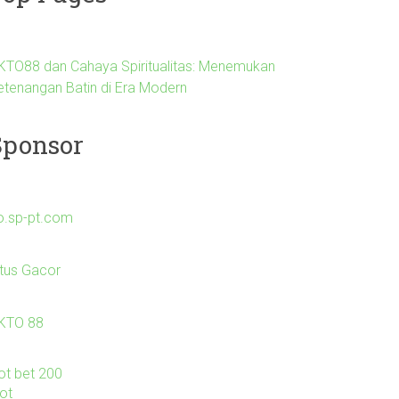
KTO88 dan Cahaya Spiritualitas: Menemukan
etenangan Batin di Era Modern
Sponsor
o.sp-pt.com
itus Gacor
KTO 88
lot bet 200
lot