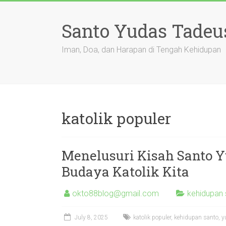
Skip
to
Santo Yudas Tadeu
content
Iman, Doa, dan Harapan di Tengah Kehidupan
katolik populer
Menelusuri Kisah Santo Yu
Budaya Katolik Kita
okto88blog@gmail.com
kehidupan 
July 8, 2025
katolik populer
,
kehidupan santo
,
y