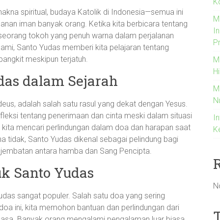
K
akna spiritual, budaya Katolik di Indonesia—semua ini
M
lanan iman banyak orang. Ketika kita berbicara tentang
I
 seorang tokoh yang penuh warna dalam perjalanan
P
pahami, Santo Yudas memberi kita pelajaran tentang
angkit meskipun terjatuh.
M
H
das dalam Sejarah
M
N
eus, adalah salah satu rasul yang dekat dengan Yesus.
eksi tentang penerimaan dan cinta meski dalam situasi
In
 kita mencari perlindungan dalam doa dan harapan saat
K
tidak, Santo Yudas dikenal sebagai pelindung bagi
 jembatan antara hamba dan Sang Pencipta.
uk Santo Yudas
N
udas sangat populer. Salah satu doa yang sering
doa ini, kita memohon bantuan dan perlindungan dari
 asa. Banyak orang mengalami pengalaman luar biasa